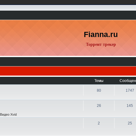
Fianna.ru
Торрент трекер
Темы
Сообщен
80
1747
26
145
Видео Xvid
2
25