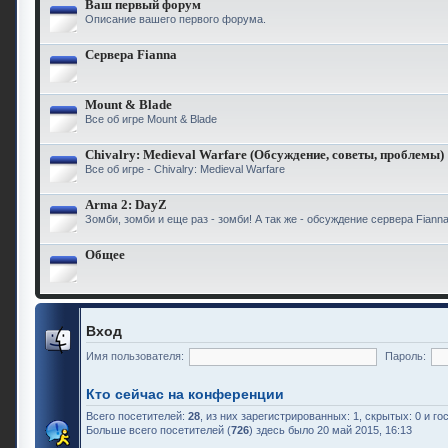
Ваш первый форум
Описание вашего первого форума.
Сервера Fianna
Mount & Blade
Все об игре Mount & Blade
Chivalry: Medieval Warfare (Обсуждение, советы, проблемы)
Все об игре - Chivalry: Medieval Warfare
Arma 2: DayZ
Зомби, зомби и еще раз - зомби! А так же - обсуждение сервера Fiann
Общее
Вход
Имя пользователя:
Пароль:
Кто сейчас на конференции
Всего посетителей:
28
, из них зарегистрированных: 1, скрытых: 0 и г
Больше всего посетителей (
726
) здесь было 20 май 2015, 16:13