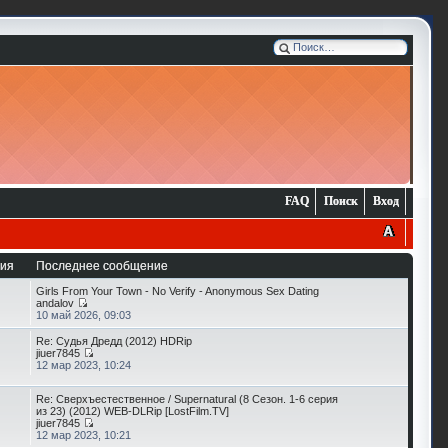
FAQ
Поиск
Вход
ия
Последнее сообщение
Girls From Your Town - No Verify - Anonymous Sex Dating
andalov
10 май 2026, 09:03
Re: Судья Дредд (2012) HDRip
jiuer7845
12 мар 2023, 10:24
Re: Сверхъестественное / Supernatural (8 Сезон. 1-6 серия
из 23) (2012) WEB-DLRip [LostFilm.TV]
jiuer7845
12 мар 2023, 10:21