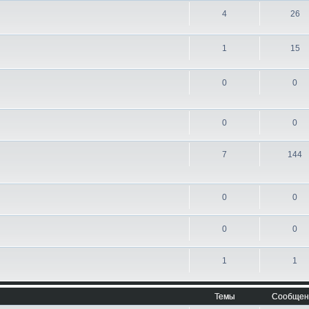
4
26
1
15
0
0
0
0
7
144
0
0
0
0
1
1
Темы
Сообщен