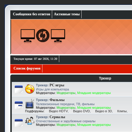
Сообщения без ответов
Активные темы
Текущее время: 07 авг 2026, 11:20
Список форумов
Трекер
PC игры
Трекер:
Игры для компьютера
Модераторы:
Модераторы
,
Младшие модераторы
Фильмы
Трекер:
Телевизионные передачи, ТВ, фильмы
Модераторы:
Модераторы
,
Младшие модераторы
Подфорумы:
Видео HDTV
,
Видео DVD
,
Видео в 3D
,
Клипы
,
Сериалы
Трекер:
Отечественные и зарубежные сериалы
Модераторы:
Модераторы
,
Младшие модераторы