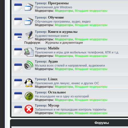
Программы
Трекер:
Приложения для Windows
Модераторы:
Модераторы
,
Младшие модераторы
Обучение
Трекер:
Обучающие программы, аудио, видео
Модераторы:
Модераторы
,
Младшие модераторы
Книги и журналы
Трекер:
Художественные книги
Модераторы:
Модераторы
,
Младшие модераторы
Подфорум:
Журналы и документация
Mobile
Трекер:
Приложения и игры для мобильных телефонов, КПК и т.д.
Модераторы:
Модераторы
,
Младшие модераторы
Аудио
Трекер:
Музыка всех стилей и направлений, аудиокниги
Модераторы:
Модераторы
,
Младшие модераторы
Linux
Трекер:
Приложения для линукс, юникс и других ОС
Модераторы:
Модераторы
,
Младшие модераторы
Остальное
Трекер:
Не вошедшее ни в одну из категорий
Модераторы:
Модераторы
,
Младшие модераторы
Мусор
Трекер:
Забаненные и не прошедшие контроль торренты
Модераторы:
Модераторы
,
Младшие модераторы
Форумы