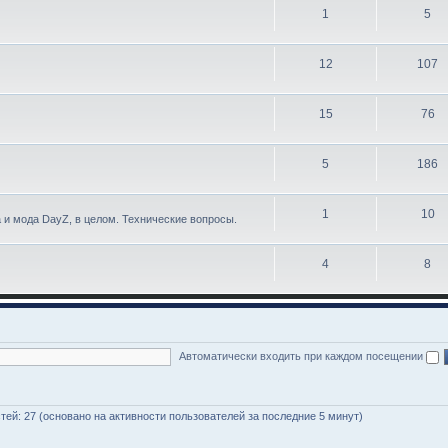
1
5
12
107
15
76
5
186
1
10
a и мода DayZ, в целом. Технические вопросы.
4
8
Автоматически входить при каждом посещении
остей: 27 (основано на активности пользователей за последние 5 минут)