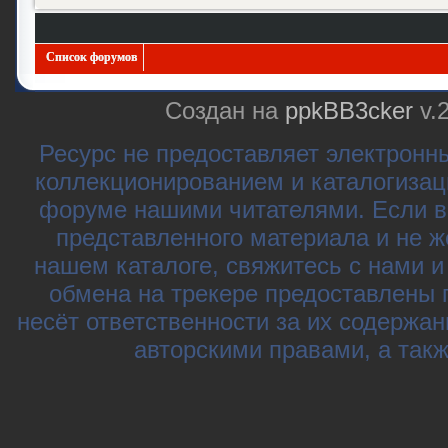
Список форумов
Создан на
ppkBB3cker
v.
Ресурс не предоставляет электронн
коллекционированием и каталогизац
форуме нашими читателями. Если в
представленного материала и не ж
нашем каталоге, свяжитесь с нами 
обмена на трекере предоставлены 
несёт ответственности за их содержа
авторскими правами, а так