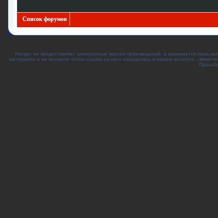
Список форумов
Ресурс не предоставляет электронные версии произведений, а занимается лишь ко
материала и не желаете чтобы ссылка на него находилась в нашем каталоге, свяжите
Просьба