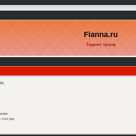
Fianna.ru
Торрент трекер
е.
щении
 этот раз