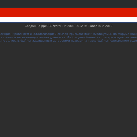
Создан на
ppkBB3cker
v.2 © 2008-2012 @
Fianna.ru
© 2012
ллекционированием и каталогизацией ссылок, присылаемых и публикуемых на форуме наш
сь с нами и мы незамедлительно удалим её. Файлы для обмена на трекере предоставлены
 не заливать файлы, защищенные авторскими правами, а также файлы нелегального сод