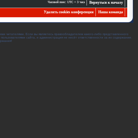
Часовой пояс: UTC + 3 часа
Вернуться к началу
Удалить cookies конференции
Наша команда
ими читателями. Если вы являетесь правообладателем какого-либо представленного
 пользователями сайта, и администрация не несёт ответственности за их содержание.
ержания!