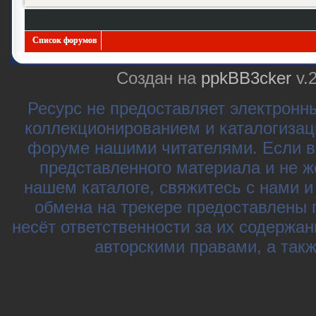
Список форумов
Создан на
ppkBB3cker
v.
Ресурс не предоставляет электронн
коллекционированием и каталогизац
форуме нашими читателями. Если в
представленного материала и не ж
нашем каталоге, свяжитесь с нами 
обмена на трекере предоставлены 
несёт ответственности за их содержа
авторскими правами, а так