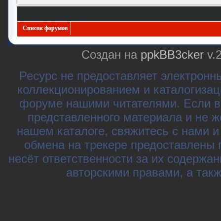
Список форумов
Создан на
ppkBB3cker
v.
Ресурс не предоставляет электронн
коллекционированием и каталогизац
форуме нашими читателями. Если в
представленного материала и не ж
нашем каталоге, свяжитесь с нами 
обмена на трекере предоставлены 
несёт ответственности за их содержа
авторскими правами, а так