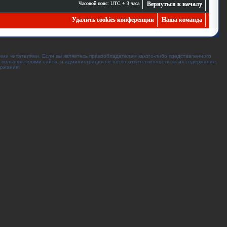
Часовой пояс: UTC + 3 часа
Вернуться к началу
Удалить cookies конференции
Наша команда
ими читателями. Если вы являетесь правообладателем какого-либо представленного
 пользователями сайта, и администрация не несёт ответственности за их содержание.
ержания!