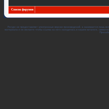
Список форумов
Ресурс не предоставляет электронные версии произведений, а занимается лишь ко
материала и не желаете чтобы ссылка на него находилась в нашем каталоге, свяжите
Просьба