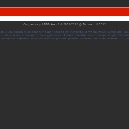
Создан на
ppkBB3cker
v.2 © 2008-2012 @
Fianna.ru
© 2012
ллекционированием и каталогизацией ссылок, присылаемых и публикуемых на форуме наш
сь с нами и мы незамедлительно удалим её. Файлы для обмена на трекере предоставлены
 не заливать файлы, защищенные авторскими правами, а также файлы нелегального сод