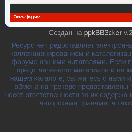
Список форумов
Создан на
ppkBB3cker
v.
Ресурс не предоставляет электронн
коллекционированием и каталогизац
форуме нашими читателями. Если в
представленного материала и не ж
нашем каталоге, свяжитесь с нами 
обмена на трекере предоставлены 
несёт ответственности за их содержа
авторскими правами, а так