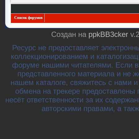
Список форумов
Создан на
ppkBB3cker
v.
Ресурс не предоставляет электронн
коллекционированием и каталогизац
форуме нашими читателями. Если в
представленного материала и не ж
нашем каталоге, свяжитесь с нами 
обмена на трекере предоставлены 
несёт ответственности за их содержа
авторскими правами, а так