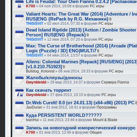
Life is Feudal: Your Own Fianna 0.2.4.2 [Распаков
K700
» 04 ноя 2014, 19:08 в форуме
PC игры
Valiant Hearts: The Great War (2014) [Adventure / In
RUS|ENG {RePack by R.G. Механики}
THiSiSViT
» 02 июл 2014, 07:30 в форуме
PC игры
Dead Island Riptide (2013) [Action / Zombie Shooter 
Person] RUS|ENG {Repack}
THiSiSViT
» 12 июн 2014, 07:20 в форуме
PC игры
Max: The Curse of Brotherhood (2014) [Arcade (Plat
Logic (Puzzle) / 3D] ENG|MULTi7
THiSiSViT
» 04 июн 2014, 13:57 в форуме
PC игры
Aliens: Colonial Marines [Repack] [RUS/ENG] (2013
[v1.0.210.751923]
Bulldog_Kolonist
» 06 янв 2014, 19:33 в форуме
PC игры
Жалобы/кляузы/доносы
Gwynbleidd
» 29 мар 2013, 14:37 в форуме
Сервера Fianna
Как скачать торрент
Gwynbleidd
» 27 фев 2013, 10:15 в форуме
PC игры
Dr.Web CureIt! 8.0 (от 24.01.13) (x64-x86) (2013) PC
JaxDuran
» 31 янв 2013, 18:41 в форуме
Программы
Куда PERSISTENT WORLD??????
IvanHui
» 11 янв 2013, 23:46 в форуме
Mount & Blade
Запись на новогодний юмористический конкурс
K700
» 01 янв 2013, 12:46 в форуме
Общее