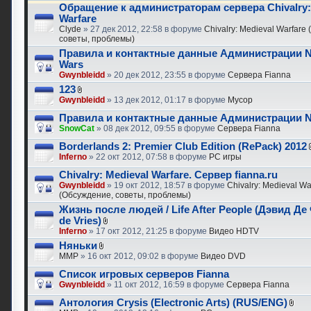
Обращение к администраторам сервера Chivalry:
Warfare
Clyde
» 27 дек 2012, 22:58 в форуме
Chivalry: Medieval Warfare
советы, проблемы)
Правила и контактные данные Администрации N
Wars
Gwynbleidd
» 20 дек 2012, 23:55 в форуме
Сервера Fianna
123
Gwynbleidd
» 13 дек 2012, 01:17 в форуме
Мусор
Правила и контактные данные Администрации N
SnowCat
» 08 дек 2012, 09:55 в форуме
Сервера Fianna
Borderlands 2: Premier Club Edition (RePack) 2012
Inferno
» 22 окт 2012, 07:58 в форуме
PC игры
Chivalry: Medieval Warfare. Сервер fianna.ru
Gwynbleidd
» 19 окт 2012, 18:57 в форуме
Chivalry: Medieval Wa
(Обсуждение, советы, проблемы)
Жизнь после людей / Life After People (Дэвид Де
de Vries)
Inferno
» 17 окт 2012, 21:25 в форуме
Видео HDTV
Няньки
MMP
» 16 окт 2012, 09:02 в форуме
Видео DVD
Список игровых серверов Fianna
Gwynbleidd
» 11 окт 2012, 16:59 в форуме
Сервера Fianna
Антология Crysis (Electronic Arts) (RUS/ENG)