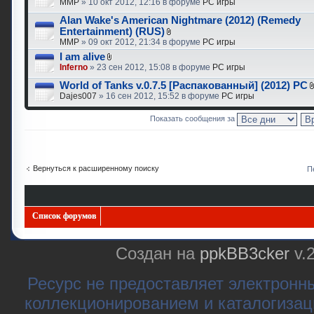
MMP
» 10 окт 2012, 12:16 в форуме
PC игры
Alan Wake's American Nightmare (2012) (Remedy
Entertainment) (RUS)
MMP
» 09 окт 2012, 21:34 в форуме
PC игры
I am alive
Inferno
» 23 сен 2012, 15:08 в форуме
PC игры
World of Tanks v.0.7.5 [Распакованный] (2012) PC
Dajes007
» 16 сен 2012, 15:52 в форуме
PC игры
Показать сообщения за
Вернуться к расширенному поиску
П
Список форумов
Создан на
ppkBB3cker
v.
Ресурс не предоставляет электронн
коллекционированием и каталогизац