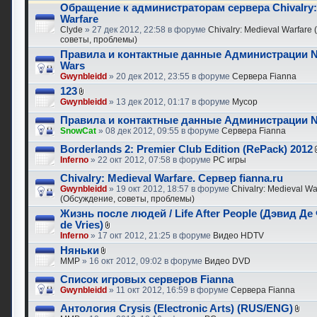
Обращение к администраторам сервера Chivalry:
Warfare
Clyde
» 27 дек 2012, 22:58 в форуме
Chivalry: Medieval Warfare
советы, проблемы)
Правила и контактные данные Администрации N
Wars
Gwynbleidd
» 20 дек 2012, 23:55 в форуме
Сервера Fianna
123
Gwynbleidd
» 13 дек 2012, 01:17 в форуме
Мусор
Правила и контактные данные Администрации N
SnowCat
» 08 дек 2012, 09:55 в форуме
Сервера Fianna
Borderlands 2: Premier Club Edition (RePack) 2012
Inferno
» 22 окт 2012, 07:58 в форуме
PC игры
Chivalry: Medieval Warfare. Сервер fianna.ru
Gwynbleidd
» 19 окт 2012, 18:57 в форуме
Chivalry: Medieval Wa
(Обсуждение, советы, проблемы)
Жизнь после людей / Life After People (Дэвид Де
de Vries)
Inferno
» 17 окт 2012, 21:25 в форуме
Видео HDTV
Няньки
MMP
» 16 окт 2012, 09:02 в форуме
Видео DVD
Список игровых серверов Fianna
Gwynbleidd
» 11 окт 2012, 16:59 в форуме
Сервера Fianna
Антология Crysis (Electronic Arts) (RUS/ENG)