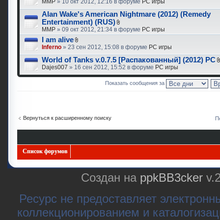
MMP
» 10 окт 2012, 12:16 в форуме
PC игры
Alan Wake's American Nightmare (2012) (Remedy
Entertainment) (RUS)
MMP
» 09 окт 2012, 21:34 в форуме
PC игры
I am alive
Inferno
» 23 сен 2012, 15:08 в форуме
PC игры
World of Tanks v.0.7.5 [Распакованный] (2012) PC
Dajes007
» 16 сен 2012, 15:52 в форуме
PC игры
Показать сообщения за
Вернуться к расширенному поиску
П
Список форумов
Создан на
ppkBB3cker
v.
Ресурс не предоставляет электронн
коллекционированием и каталогизац