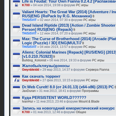
Life is Feudal: Your Own Fianna 0.2.4.2 [Распаков
K700
» 04 ноя 2014, 19:08 в форуме
PC игры
Valiant Hearts: The Great War (2014) [Adventure / In
RUS|ENG {RePack by R.G. Механики}
THiSiSViT
» 02 июл 2014, 07:30 в форуме
PC игры
Dead Island Riptide (2013) [Action / Zombie Shooter 
Person] RUS|ENG {Repack}
THiSiSViT
» 12 июн 2014, 07:20 в форуме
PC игры
Max: The Curse of Brotherhood (2014) [Arcade (Plat
Logic (Puzzle) / 3D] ENG|MULTi7
THiSiSViT
» 04 июн 2014, 13:57 в форуме
PC игры
Aliens: Colonial Marines [Repack] [RUS/ENG] (2013
[v1.0.210.751923]
Bulldog_Kolonist
» 06 янв 2014, 19:33 в форуме
PC игры
Жалобы/кляузы/доносы
Gwynbleidd
» 29 мар 2013, 14:37 в форуме
Сервера Fianna
Как скачать торрент
Gwynbleidd
» 27 фев 2013, 10:15 в форуме
PC игры
Dr.Web CureIt! 8.0 (от 24.01.13) (x64-x86) (2013) PC
JaxDuran
» 31 янв 2013, 18:41 в форуме
Программы
Куда PERSISTENT WORLD??????
IvanHui
» 11 янв 2013, 23:46 в форуме
Mount & Blade
Запись на новогодний юмористический конкурс
K700
» 01 янв 2013, 12:46 в форуме
Общее