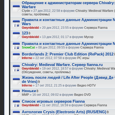
Обращение к администраторам сервера Chivalry:
Warfare
Clyde
» 27 дек 2012, 22:58 в форуме
Chivalry: Medieval Warfare
советы, проблемы)
Правила и контактные данные Администрации N
Wars
Gwynbleidd
» 20 дек 2012, 23:55 в форуме
Сервера Fianna
123
Gwynbleidd
» 13 дек 2012, 01:17 в форуме
Мусор
Правила и контактные данные Администрации N
SnowCat
» 08 дек 2012, 09:55 в форуме
Сервера Fianna
Borderlands 2: Premier Club Edition (RePack) 2012
Inferno
» 22 окт 2012, 07:58 в форуме
PC игры
Chivalry: Medieval Warfare. Сервер fianna.ru
Gwynbleidd
» 19 окт 2012, 18:57 в форуме
Chivalry: Medieval Wa
(Обсуждение, советы, проблемы)
Жизнь после людей / Life After People (Дэвид Де
de Vries)
Inferno
» 17 окт 2012, 21:25 в форуме
Видео HDTV
Няньки
MMP
» 16 окт 2012, 09:02 в форуме
Видео DVD
Список игровых серверов Fianna
Gwynbleidd
» 11 окт 2012, 16:59 в форуме
Сервера Fianna
Антология Crysis (Electronic Arts) (RUS/ENG)