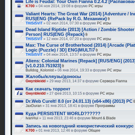
Life is Feudal: Your Own Fianna 0.2.4.2 [Распаков
K700
» 04 ноя 2014, 19:08 в форуме
PC игры
Valiant Hearts: The Great War (2014) [Adventure / In
RUS|ENG {RePack by R.G. Механики}
THiSiSViT
» 02 июл 2014, 07:30 в форуме
PC игры
Dead Island Riptide (2013) [Action / Zombie Shooter 
Person] RUS|ENG {Repack}
THiSiSViT
» 12 июн 2014, 07:20 в форуме
PC игры
Max: The Curse of Brotherhood (2014) [Arcade (Plat
Logic (Puzzle) / 3D] ENG|MULTi7
THiSiSViT
» 04 июн 2014, 13:57 в форуме
PC игры
Aliens: Colonial Marines [Repack] [RUS/ENG] (2013
[v1.0.210.751923]
Bulldog_Kolonist
» 06 янв 2014, 19:33 в форуме
PC игры
Жалобы/кляузы/доносы
Gwynbleidd
» 29 мар 2013, 14:37 в форуме
Сервера Fianna
Как скачать торрент
Gwynbleidd
» 27 фев 2013, 10:15 в форуме
PC игры
Dr.Web CureIt! 8.0 (от 24.01.13) (x64-x86) (2013) PC
JaxDuran
» 31 янв 2013, 18:41 в форуме
Программы
Куда PERSISTENT WORLD??????
IvanHui
» 11 янв 2013, 23:46 в форуме
Mount & Blade
Запись на новогодний юмористический конкурс
K700
» 01 янв 2013, 12:46 в форуме
Общее