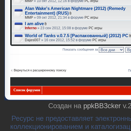
MMP
» 10 окт 2012, 12:16 в форуме
PC игры
Alan Wake's American Nightmare (2012) (Remedy
Entertainment) (RUS)
MMP
» 09 окт 2012, 21:34 в форуме
PC игры
I am alive
Inferno
» 23 сен 2012, 15:08 в форуме
PC игры
World of Tanks v.0.7.5 [Распакованный] (2012) PC
Dajes007
» 16 сен 2012, 15:52 в форуме
PC игры
Показать сообщения за
Вернуться к расширенному поиску
П
Список форумов
Создан на
ppkBB3cker
v.
Ресурс не предоставляет электронн
коллекционированием и каталогизац