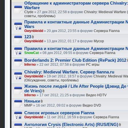
Обращение к администраторам сервера Chivalry:
Warfare
Clyde
» 27 дек 2012, 22:58 в форуме
Chivalry: Medieval Warfare
советы, проблемы)
Правила и контактные данные Администрации N
Wars
Gwynbleidd
» 20 дек 2012, 23:55 в форуме
Сервера Fianna
123
Gwynbleidd
» 13 дек 2012, 01:17 в форуме
Мусор
Правила и контактные данные Администрации N
SnowCat
» 08 дек 2012, 09:55 в форуме
Сервера Fianna
Borderlands 2: Premier Club Edition (RePack) 2012
Inferno
» 22 окт 2012, 07:58 в форуме
PC игры
Chivalry: Medieval Warfare. Сервер fianna.ru
Gwynbleidd
» 19 окт 2012, 18:57 в форуме
Chivalry: Medieval Wa
(Обсуждение, советы, проблемы)
Жизнь после людей / Life After People (Дэвид Де
de Vries)
Inferno
» 17 окт 2012, 21:25 в форуме
Видео HDTV
Няньки
MMP
» 16 окт 2012, 09:02 в форуме
Видео DVD
Список игровых серверов Fianna
Gwynbleidd
» 11 окт 2012, 16:59 в форуме
Сервера Fianna
Антология Crysis (Electronic Arts) (RUS/ENG)