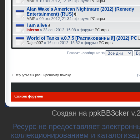
MMP
» 10 окт 2012, 12:16 в форуме
PC игры
Alan Wake's American Nightmare (2012) (Remedy
Entertainment) (RUS)
MMP
» 09 окт 2012, 21:34 в форуме
PC игры
I am alive
Inferno
» 23 сен 2012, 15:08 в форуме
PC игры
World of Tanks v.0.7.5 [Распакованный] (2012) PC
Dajes007
» 16 сен 2012, 15:52 в форуме
PC игры
Показать сообщения за
Вернуться к расширенному поиску
П
Список форумов
Создан на
ppkBB3cker
v.
Ресурс не предоставляет электронн
коллекционированием и каталогизац