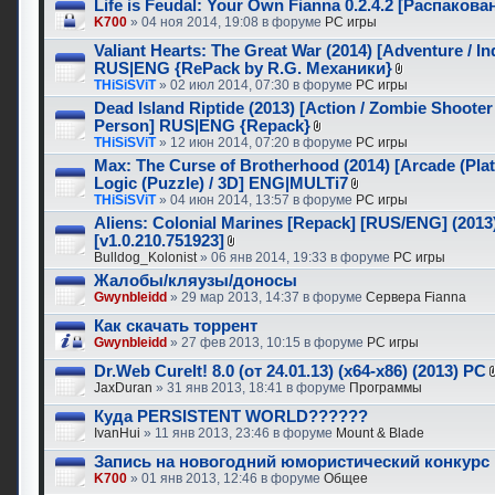
Life is Feudal: Your Own Fianna 0.2.4.2 [Распаков
K700
» 04 ноя 2014, 19:08 в форуме
PC игры
Valiant Hearts: The Great War (2014) [Adventure / In
RUS|ENG {RePack by R.G. Механики}
THiSiSViT
» 02 июл 2014, 07:30 в форуме
PC игры
Dead Island Riptide (2013) [Action / Zombie Shooter 
Person] RUS|ENG {Repack}
THiSiSViT
» 12 июн 2014, 07:20 в форуме
PC игры
Max: The Curse of Brotherhood (2014) [Arcade (Plat
Logic (Puzzle) / 3D] ENG|MULTi7
THiSiSViT
» 04 июн 2014, 13:57 в форуме
PC игры
Aliens: Colonial Marines [Repack] [RUS/ENG] (2013
[v1.0.210.751923]
Bulldog_Kolonist
» 06 янв 2014, 19:33 в форуме
PC игры
Жалобы/кляузы/доносы
Gwynbleidd
» 29 мар 2013, 14:37 в форуме
Сервера Fianna
Как скачать торрент
Gwynbleidd
» 27 фев 2013, 10:15 в форуме
PC игры
Dr.Web CureIt! 8.0 (от 24.01.13) (x64-x86) (2013) PC
JaxDuran
» 31 янв 2013, 18:41 в форуме
Программы
Куда PERSISTENT WORLD??????
IvanHui
» 11 янв 2013, 23:46 в форуме
Mount & Blade
Запись на новогодний юмористический конкурс
K700
» 01 янв 2013, 12:46 в форуме
Общее