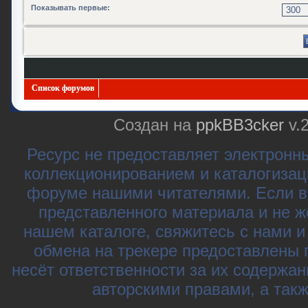
Показывать первые:
Список форумов
Создан на
ppkBB3cker
v.
Ресурс не предоставляет электронн
коллекционированием и каталогизац
форуме нашими читателями. Если в
представленного материала и не ж
нашем каталоге, свяжитесь с нами 
обмена на трекере предоставлены 
несёт ответственности за их содержа
авторскими правами, а так