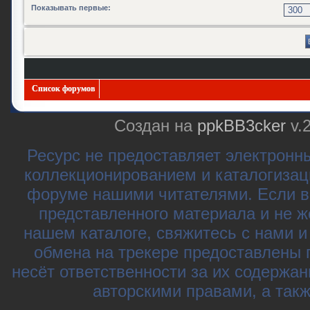
Показывать первые:
Список форумов
Создан на
ppkBB3cker
v.
Ресурс не предоставляет электронн
коллекционированием и каталогизац
форуме нашими читателями. Если в
представленного материала и не ж
нашем каталоге, свяжитесь с нами 
обмена на трекере предоставлены 
несёт ответственности за их содержа
авторскими правами, а так