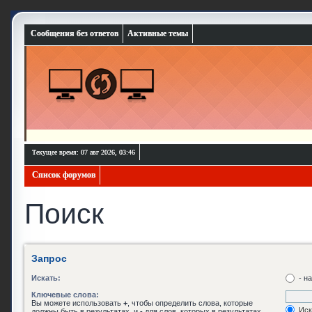
Сообщения без ответов
Активные темы
Текущее время: 07 авг 2026, 03:46
Список форумов
Поиск
Запрос
Искать:
- н
Ключевые слова:
Вы можете использовать
+
, чтобы определить слова, которые
Иск
должны быть в результатах, и
-
для слов, которых в результатах