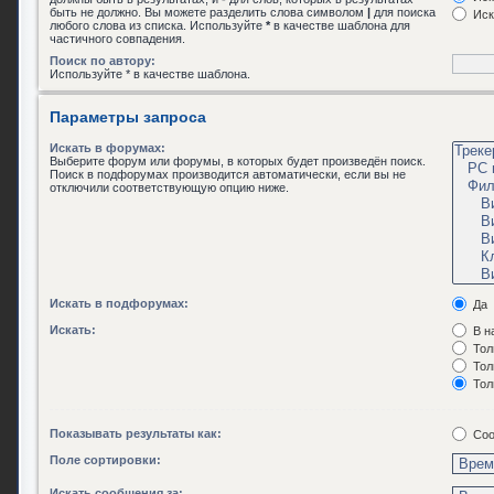
быть не должно. Вы можете разделить слова символом
|
для поиска
Иск
любого слова из списка. Используйте
*
в качестве шаблона для
частичного совпадения.
Поиск по автору:
Используйте * в качестве шаблона.
Параметры запроса
Искать в форумах:
Выберите форум или форумы, в которых будет произведён поиск.
Поиск в подфорумах производится автоматически, если вы не
отключили соответствующую опцию ниже.
Искать в подфорумах:
Да
Искать:
В н
Тол
Тол
Тол
Показывать результаты как:
Соо
Поле сортировки:
Искать сообщения за: