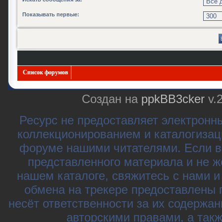
Показывать первые:
Список форумов
Создан на
ppkBB3cker
v.
Ресурс не предоставляет электронн
коллекционированием и каталогизац
форуме нашими читателями. Если в
представленного материала и не ж
нашем каталоге, свяжитесь с нами 
обмена на трекере предоставлены 
несёт ответственности за их содержа
авторскими правами, а так