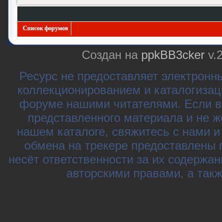
Список форумов
Создан на
ppkBB3cker
v.
Ресурс не предоставляет электронн
коллекционированием и каталогизац
форуме нашими читателями. Если в
представленного материала и не ж
нашем каталоге, свяжитесь с нами 
обмена на трекере предоставлены 
несёт ответственности за их содержа
авторскими правами, а так