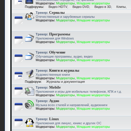
Модераторы:
Модераторы
,
Младшие модераторы
Подфорумы:
Видео HDTV
,
Видео DVD
,
Видео в 3D
,
Клипы
,
Сериалы
Трекер:
Отечественные и зарубежные сериалы
Модераторы:
Модераторы
,
Младшие модераторы
Программы
Трекер:
Приложения для Windows
Модераторы:
Модераторы
,
Младшие модераторы
Обучение
Трекер:
Обучающие программы, аудио, видео
Модераторы:
Модераторы
,
Младшие модераторы
Книги и журналы
Трекер:
Художественные книги
Модераторы:
Модераторы
,
Младшие модераторы
Подфорум:
Журналы и документация
Mobile
Трекер:
Приложения и игры для мобильных телефонов, КПК и т.д.
Модераторы:
Модераторы
,
Младшие модераторы
Аудио
Трекер:
Музыка всех стилей и направлений, аудиокниги
Модераторы:
Модераторы
,
Младшие модераторы
Linux
Трекер:
Приложения для линукс, юникс и других ОС
Модераторы:
Модераторы
,
Младшие модераторы