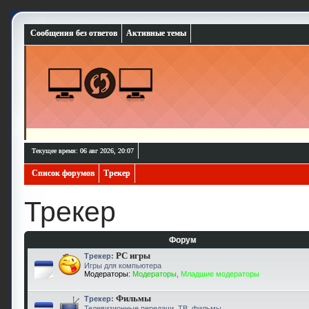
Сообщения без ответов
Активные темы
Текущее время: 06 авг 2026, 20:07
Список форумов
Трекер
Трекер
Форум
PC игры
Трекер:
Игры для компьютера
Модераторы:
Модераторы
,
Младшие модераторы
Фильмы
Трекер:
Телевизионные передачи, ТВ, фильмы