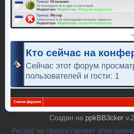
Остальное
Трекер:
Не вошедшее ни в одну из категорий
Модераторы:
Модераторы
,
Младшие модераторы
Мусор
Трекер:
Забаненные и не прошедшие контроль торренты
Модераторы:
Модераторы
,
Младшие модераторы
П
Кто сейчас на конфе
Сейчас этот форум просмат
пользователей и гости: 1
Список форумов
Создан на
ppkBB3cker
v.
Ресурс не предоставляет электронн