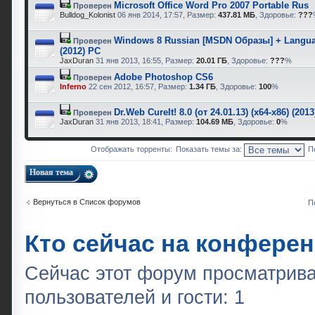
Microsoft Office Word Pro 2007 Portable Rus
Проверен
Bulldog_Kolonist
06 янв 2014, 17:57, Размер:
437.81 МБ
, Здоровье:
???
Windows 8 Russian [MSDN Образы] + Langu
Проверен
(2012) PC
JaxDuran
31 янв 2013, 16:55, Размер:
20.01 ГБ
, Здоровье:
???
%
Adobe Photoshop CS6
Проверен
Inferno
22 сен 2012, 16:57, Размер:
1.34 ГБ
, Здоровье:
100
%
Dr.Web CureIt! 8.0 (от 24.01.13) (x64-x86) (201
Проверен
JaxDuran
31 янв 2013, 18:41, Размер:
104.69 МБ
, Здоровье:
0
%
Отображать торренты:
Показать темы за:
П
Новая тема
Вернуться в Список форумов
П
Кто сейчас на конфере
Сейчас этот форум просматрива
пользователей и гости: 1