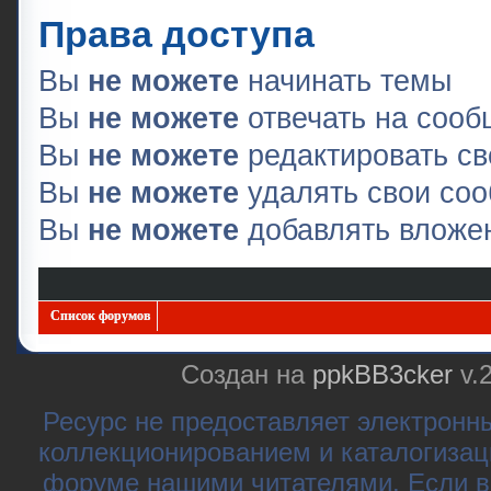
Права доступа
Вы
не можете
начинать темы
Вы
не можете
отвечать на соо
Вы
не можете
редактировать с
Вы
не можете
удалять свои со
Вы
не можете
добавлять вложе
Список форумов
Создан на
ppkBB3cker
v.
Ресурс не предоставляет электронн
коллекционированием и каталогизац
форуме нашими читателями. Если в