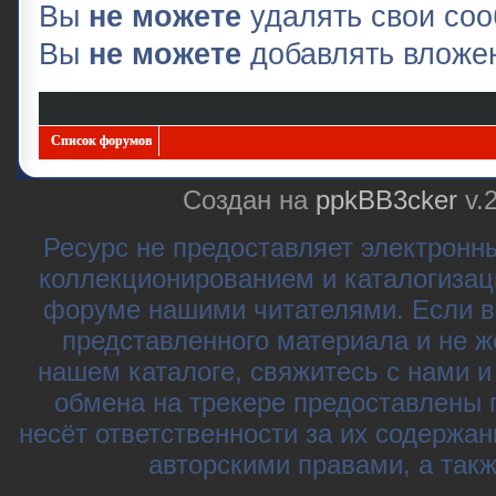
Вы
не можете
удалять свои со
Вы
не можете
добавлять вложе
Список форумов
Создан на
ppkBB3cker
v.
Ресурс не предоставляет электронн
коллекционированием и каталогизац
форуме нашими читателями. Если в
представленного материала и не ж
нашем каталоге, свяжитесь с нами 
обмена на трекере предоставлены 
несёт ответственности за их содержа
авторскими правами, а так