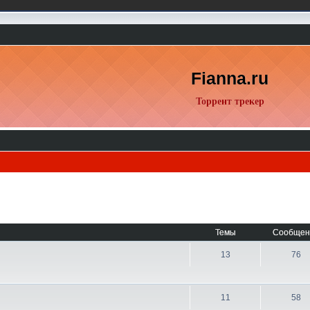
Fianna.ru
Торрент трекер
Темы
Сообщен
13
76
11
58