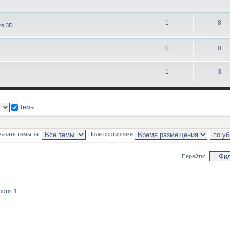
1
8
те 3D
0
0
1
3
Темы
казать темы за:
Поле сортировки
Перейти:
сти: 1