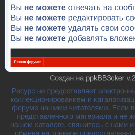
Вы
не можете
отвечать на соо
Вы
не можете
редактировать с
Вы
не можете
удалять свои со
Вы
не можете
добавлять вложе
Список форумов
Создан на
ppkBB3cker
v.
Ресурс не предоставляет электронн
коллекционированием и каталогизац
форуме нашими читателями. Если в
представленного материала и не ж
нашем каталоге, свяжитесь с нами 
обмена на трекере предоставлены 