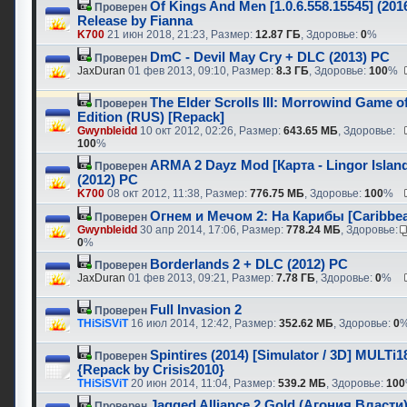
Of Kings And Men [1.0.6.558.15545] (2016
Проверен
Release by Fianna
K700
21 июн 2018, 21:23, Размер:
12.87 ГБ
, Здоровье:
0
%
DmC - Devil May Cry + DLC (2013) PC
Проверен
JaxDuran
01 фев 2013, 09:10, Размер:
8.3 ГБ
, Здоровье:
100
%
The Elder Scrolls III: Morrowind Game of
Проверен
Edition (RUS) [Repack]
Gwynbleidd
10 окт 2012, 02:26, Размер:
643.65 МБ
, Здоровье:
100
%
ARMA 2 Dayz Mod [Карта - Lingor Island
Проверен
(2012) PC
K700
08 окт 2012, 11:38, Размер:
776.75 МБ
, Здоровье:
100
%
Огнем и Мечом 2: На Карибы [Caribbea
Проверен
Gwynbleidd
30 апр 2014, 17:06, Размер:
778.24 МБ
, Здоровье:
0
%
Borderlands 2 + DLC (2012) PC
Проверен
JaxDuran
01 фев 2013, 09:21, Размер:
7.78 ГБ
, Здоровье:
0
%
Full Invasion 2
Проверен
THiSiSViT
16 июл 2014, 12:42, Размер:
352.62 МБ
, Здоровье:
0
Spintires (2014) [Simulator / 3D] MULT
Проверен
{Repack by Crisis2010}
THiSiSViT
20 июн 2014, 11:04, Размер:
539.2 МБ
, Здоровье:
100
Jagged Alliance 2 Gold (Агония Власти
Проверен