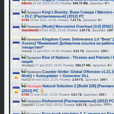
Inferno
22 окт 2012, 07:22, Размер:
948.76 МБ
, Здоровье:
0
%
King's Bounty: Воин Севера / Warriors 
Проверен
+ DLC [Распакованный] (2012) PC
K700
26 окт 2012, 14:25, Размер:
7.03 ГБ
, Здоровье:
0
%
[Mods] Morrowind Overhaul [3.0] [ENG] 
Проверен
Gwynbleidd
14 окт 2012, 13:18, Размер:
1.65 ГБ
, Здоровье:
100
Kingdom Come: Deliverance 1.0 "Beta" 
Проверен
Access] *Внимание! Добавлена ссылка на рабоч
лекарство!*
nobody
15 дек 2014, 14:45, Размер:
6.61 ГБ
, Здоровье:
100
%
Rise of Nations - Thrones and Patriots /
Проверен
наций
xKostyaZ
27 дек 2012, 16:53, Размер:
888.27 МБ
, Здоровье:
0
%
Counter-Strike: Global Offensive v1.21.3
Проверен
Multi] + Autoupdater + Generator DLL
hun33
06 ноя 2012, 21:35, Размер:
2.64 ГБ
, Здоровье:
100
%
Natural Selection 2 [Build 228] [Распа
Поглощён
(2012) PC
K700
21 ноя 2012, 13:33, Размер:
4.61 ГБ
, Здоровье:
100
%
Dishonored [Распакованный] (2012) P
Проверен
Dajes007
12 окт 2012, 05:53, Размер:
5.91 ГБ
, Здоровье:
???
%
Euro truck simulator 2. С грузом по Ев