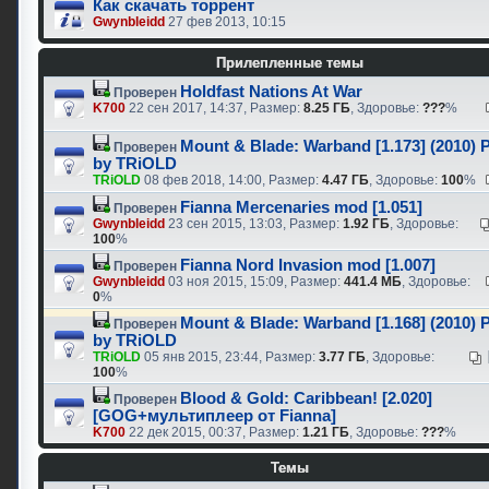
Как скачать торрент
Gwynbleidd
27 фев 2013, 10:15
Прилепленные темы
Holdfast Nations At War
Проверен
K700
22 сен 2017, 14:37, Размер:
8.25 ГБ
, Здоровье:
???
%
Mount & Blade: Warband [1.173] (2010) 
Проверен
by TRiOLD
TRiOLD
08 фев 2018, 14:00, Размер:
4.47 ГБ
, Здоровье:
100
%
Fianna Mercenaries mod [1.051]
Проверен
Gwynbleidd
23 сен 2015, 13:03, Размер:
1.92 ГБ
, Здоровье:
100
%
Fianna Nord Invasion mod [1.007]
Проверен
Gwynbleidd
03 ноя 2015, 15:09, Размер:
441.4 МБ
, Здоровье:
0
%
Mount & Blade: Warband [1.168] (2010) 
Проверен
by TRiOLD
TRiOLD
05 янв 2015, 23:44, Размер:
3.77 ГБ
, Здоровье:
100
%
Blood & Gold: Caribbean! [2.020]
Проверен
[GOG+мультиплеер от Fianna]
K700
22 дек 2015, 00:37, Размер:
1.21 ГБ
, Здоровье:
???
%
Темы