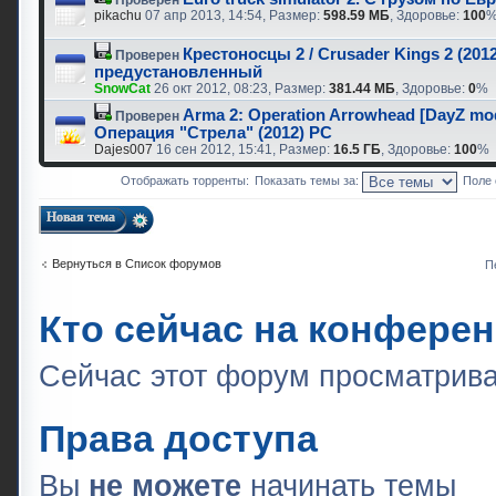
Проверен
pikachu
07 апр 2013, 14:54, Размер:
598.59 МБ
, Здоровье:
100
Крестоносцы 2 / Crusader Kings 2 (2012
Проверен
предустановленный
SnowCat
26 окт 2012, 08:23, Размер:
381.44 МБ
, Здоровье:
0
%
Arma 2: Operation Arrowhead [DayZ mod
Проверен
Операция "Стрела" (2012) PC
Dajes007
16 сен 2012, 15:41, Размер:
16.5 ГБ
, Здоровье:
100
%
Отображать торренты:
Показать темы за:
Поле 
Новая тема
Вернуться в Список форумов
П
Кто сейчас на конфере
Сейчас этот форум просматрив
Права доступа
Вы
не можете
начинать темы