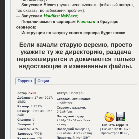
—
Запускаем Steam
(лучше использовать фейковый аккаунт,
так сказать, во избежании проблем);
—
Запускаем
Holdfast NaW.exe
;
—
Подключаемся к серверам
Fianna.ru
в браузере
серверов
;
—
Инструкция по запуску своего сервера будет позже
.
Если качали старую версию, просто
укажите ту же директорию, раздача
перехешируется и докачаются только
недостающие и измененные файлы.
Торрент
Опции
Автор
:
K700
Статус
: Проверен
Добавлен
: 17 окт 2017,
Скорость скачивания
:
15:52
0 байт/сек
Размер
: 8.25 ГБ
Скорость раздачи
:
Размер
: 8 861 393 257
0 байт/сек
байт
Последний сидер
:
Сидеров
: 0
2314д 11ч 51мин 3сек
Личеров
: 1
назад
Скачать торрент
Скачали
: 475
Последний личер
: 1д
[ Размер
52.91 КБ
/
22ч 46мин 42сек назад
Просмотров
8130
]
Здоровье
: ???%
Приватный
: Нет (DHT
Раздающих
: 0%