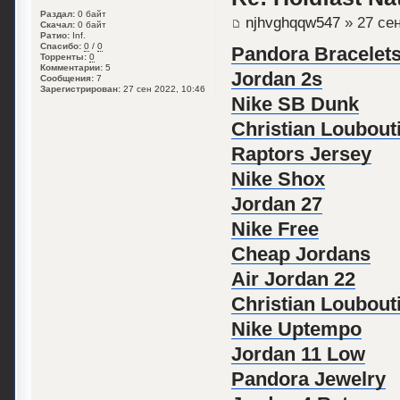
Раздал:
0 байт
njhvghqqw547
» 27 сен
Скачал:
0 байт
Ратио:
Inf.
Спасибо:
0
/
0
Pandora Bracelet
Торренты:
0
Комментарии:
5
Jordan 2s
Сообщения:
7
Зарегистрирован:
27 сен 2022, 10:46
Nike SB Dunk
Christian Loubouti
Raptors Jersey
Nike Shox
Jordan 27
Nike Free
Cheap Jordans
Air Jordan 22
Christian Loubout
Nike Uptempo
Jordan 11 Low
Pandora Jewelry