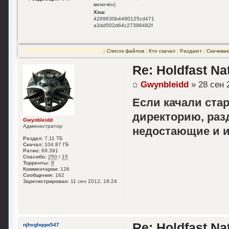
включён)
Хэш
:
4269630b4490125cd471
a3dd502d64c27398482f
.:
Список файлов
:
Кто скачал
:
Раздают
:
Скачива
Re: Holdfast Na
Gwynbleidd
» 28 сен 
Если качали стар
директорию, раз
Gwynbleidd
Администратор
недостающие и 
Раздал:
7.11 ТБ
Скачал:
104.87 ГБ
Ратио:
69.391
Спасибо:
250
/
15
Торренты:
9
Комментарии:
126
Сообщения:
162
Зарегистрирован:
11 сен 2012, 19:24
Re: Holdfast Na
njhvghqqw547