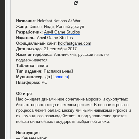
Название
: Holdfast Nations At War
Жанр
: Экшен, Инди, Ранний доступ
Разработчик
:
Anvil Game Studios
Издатель
:
Anvil Game Studios
Официальный сайт
:
holdfastgame.com
Дата выхода
: 21 сентября 2017
Язык интерфейса
: Английский, русский язык не
поддерживается
Таблетка
: вшита
Тип издания
: Распакованный
Мультиплеер
: Да [
fianna.ru
]
Платформа
: PC
Об игре
:
Нас ожидает динамичное сочетание морских и сухопутных
битв от первого лица в сетевом режиме. В основе игрового
процесса лежит баланс между личными навыками игроков и
их командного взаимодействия, а под управление даются
войска сильнейших государств выбранной эпохи.
Инструкция
:
—
Качаем игру
;