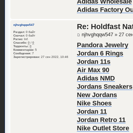
Adidas Wholesale
Adidas Factory Ou
Re: Holdfast Na
njhvghqqw547
Раздал:
0 байт
njhvghqqw547
» 27 сен
Скачал:
0 байт
Ратио:
Inf.
Спасибо:
0
/
0
Pandora Jewelry
Торренты:
0
Комментарии:
5
Jordan 6 Rings
Сообщения:
7
Зарегистрирован:
27 сен 2022, 10:46
Jordan 11s
Air Max 90
Adidas NMD
Jordans Sneakers
New Jordans
Nike Shoes
Jordan 11
Jordan Retro 11
Nike Outlet Store