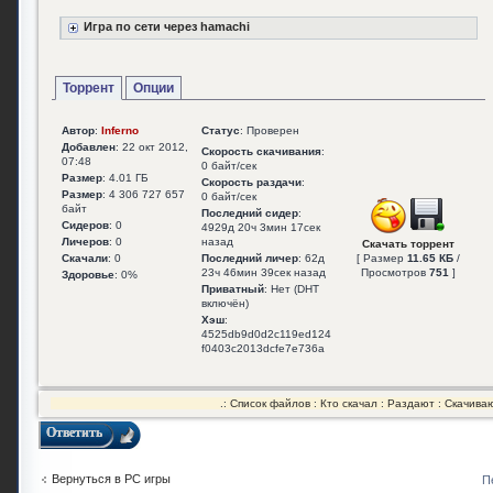
Игра по сети через hamachi
Торрент
Опции
Автор
:
Inferno
Статус
: Проверен
Добавлен
: 22 окт 2012,
Скорость скачивания
:
07:48
0 байт/сек
Размер
: 4.01 ГБ
Скорость раздачи
:
Размер
: 4 306 727 657
0 байт/сек
байт
Последний сидер
:
Сидеров
: 0
4929д 20ч 3мин 17сек
Личеров
: 0
назад
Скачать торрент
Скачали
: 0
Последний личер
: 62д
[ Размер
11.65 КБ
/
23ч 46мин 39сек назад
Просмотров
751
]
Здоровье
: 0%
Приватный
: Нет (DHT
включён)
Хэш
:
4525db9d0d2c119ed124
f0403c2013dcfe7e736a
.:
Список файлов
:
Кто скачал
:
Раздают
:
Скачива
Ответить
Вернуться в PC игры
П