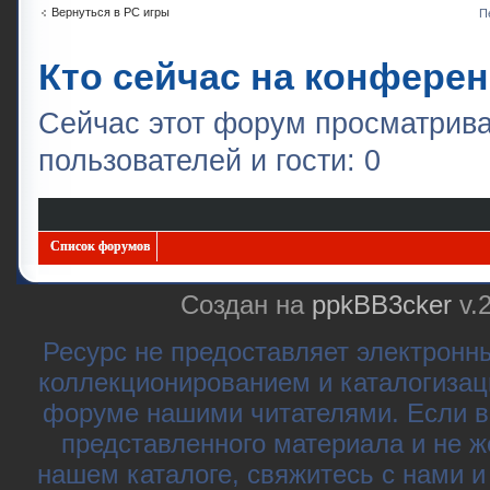
Вернуться в PC игры
П
Кто сейчас на конфере
Сейчас этот форум просматрива
пользователей и гости: 0
Список форумов
Создан на
ppkBB3cker
v.
Ресурс не предоставляет электронн
коллекционированием и каталогизац
форуме нашими читателями. Если в
представленного материала и не ж
нашем каталоге, свяжитесь с нами 