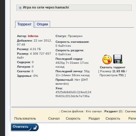
Игра по сети через hamachi
Торрент
Опции
Автор
:
Inferno
Статус
: Проверен
Добавлен
: 22 окт 2012,
Скорость скачивания
:
07:48
0 байт/сек
Размер
: 4.01 ГБ
Скорость раздачи
:
Размер
: 4 306 727 657
0 байт/сек
байт
Последний сидер
:
Сидеров
: 0
4926д 7ч 31мин 17сек
Личеров
: 0
назад
Скачать торрент
Скачали
: 0
Последний личер
: 59д
[ Размер
11.65 КБ
/
11ч 14мин 39сек назад
Просмотров
751
]
Здоровье
: 0%
Приватный
: Нет (DHT
включён)
Хэш
:
4525db9d0d2c119ed124
f0403c2013dcfe7e736a
.:
Список файлов
:
Кто скачал
:
Раздают
(0) :
Скачив
Пользователь
Скачал
Скорость
Раздал
Скорость
Рати
Ответить