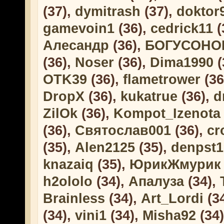
(37),
dymitrash
(37),
doktor
gamevoin1
(36),
cedrick11
(
Алесандр
(36),
БОГУСОНО
(36),
Noser
(36),
Dima1990
(
OTK39
(36),
flametrower
(36
DropX
(36),
kukatrue
(36),
d
ZilOk
(36),
Kompot_Izenota
(36),
Святослав001
(36),
cr
(35),
Alen2125
(35),
denpst1
knazaiq
(35),
ЮрикЖмурик
h2ololo
(34),
Апалуза
(34),
Brainless
(34),
Art_Lordi
(3
(34),
vini1
(34),
Misha92
(34