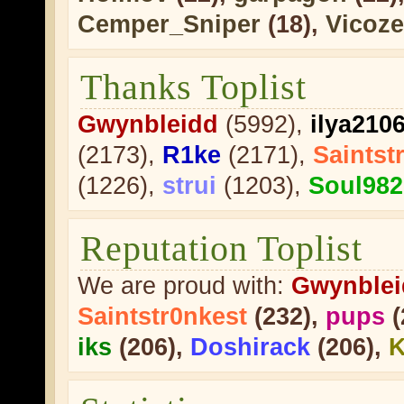
Cemper_Sniper
(18),
Vicoz
Thanks Toplist
Gwynbleidd
(5992),
ilya210
(2173),
R1ke
(2171),
Saintst
(1226),
strui
(1203),
Soul982
Reputation Toplist
We are proud with:
Gwynblei
Saintstr0nkest
(232),
pups
(
iks
(206),
Doshirack
(206),
K