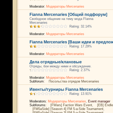
Moderator:
Модераторы Mercenaries
Fianna Mercenaries [Общий подфорум]
Свободное общение на тему мода FIanna
Mercenaries
Rating: 32.14%
Moderator:
Модераторы Mercenaries
Fianna Mercenaries [Ваши идеи и предло
Rating: 17.29%
Moderator:
Модераторы Mercenaries
Дела отрядные/клановые
Отряды, бои между ними и обсуждение.
Rating: 2.37%
Moderator:
Модераторы Mercenaries
Subforum:
Посольства отрядов Mercenaries
Ивенты/турниры Fianna Mercenaries
Rating: 13.91%
Moderators:
Модераторы Mercenaries
,
Event manager
Subforums:
[FWars] Faction Wars Event
,
[EB] Endle
[FM5aSide] [Season 4] FM 5-a-Side Tournament
,
[FM5aSide] [Season 3] FM 5-a-Side Tournament
,