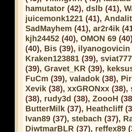
hamutator
(42),
dslb
(41),
W
juicemonk1221
(41),
Andalit
SadMayhem
(41),
ar2r4ik
(4
kjh24452
(40),
OMON 69
(40
(40),
Bis
(39),
ilyanogovicin
Kraken123881
(39),
sviat777
(39),
Gravet_KR
(39),
keksu
FuCm
(39),
valadok
(38),
Pi
Xevik
(38),
xxGRONxx
(38),
(38),
rudy3d
(38),
ZoooH
(38
ButterMilk
(37),
Heathcliff
(3
Ivan89
(37),
stebach
(37),
Ra
DiwtmarBLR
(37),
reffex89
(