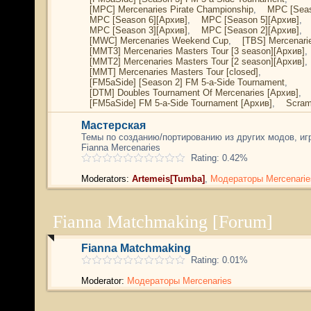
[MPC] Mercenaries Pirate Championship
,
MPC [Seas
MPC [Season 6][Архив]
,
MPC [Season 5][Архив]
,
MPC [Season 3][Архив]
,
MPC [Season 2][Архив]
,
[MWC] Mercenaries Weekend Cup
,
[TBS] Mercenari
[MMT3] Mercenaries Masters Tour [3 season][Архив]
,
[MMT2] Mercenaries Masters Tour [2 season][Архив]
,
[MMT] Mercenaries Masters Tour [closed]
,
[FM5aSide] [Season 2] FM 5-a-Side Tournament
,
[DTM] Doubles Tournament Of Mercenaries [Архив]
,
[FM5aSide] FM 5-a-Side Tournament [Архив]
,
Scram
Мастерская
Темы по созданию/портированию из других модов, и
Fianna Mercenaries
Rating: 0.42%
Moderators:
Artemeis[Tumba]
,
Модераторы Mercenarie
Fianna Matchmaking [Forum]
Fianna Matchmaking
Rating: 0.01%
Moderator:
Модераторы Mercenaries