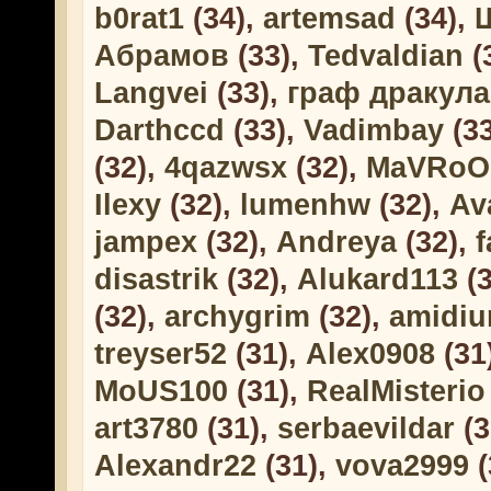
b0rat1
(34),
artemsad
(34),
Абрамов
(33),
Tedvaldian
(
Langvei
(33),
граф дракула
Darthccd
(33),
Vadimbay
(3
(32),
4qazwsx
(32),
MaVRoO
Ilexy
(32),
lumenhw
(32),
Av
jampex
(32),
Andreya
(32),
f
disastrik
(32),
Alukard113
(3
(32),
archygrim
(32),
amidi
treyser52
(31),
Alex0908
(31
MoUS100
(31),
RealMisterio
art3780
(31),
serbaevildar
(3
Alexandr22
(31),
vova2999
(