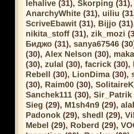
lehalive
(31),
Skorping
(31)
AnarchyWhite
(31),
uiliu
(31
ScriveEbawit
(31),
Bijjo
(31)
nikita_stoff
(31),
zik_mozi
(3
Биджо
(31),
sanya67546
(30
(30),
Alex Nelson
(30),
maka
(30),
zulal
(30),
facrick
(30),
Rebell
(30),
LionDima
(30),
(30),
Raim00
(30),
Solitaire
Sanchek111
(30),
Sir_Patrik
Sieg
(29),
M1sh4n9
(29),
ala
Padonok
(29),
shedl
(29),
Vi
Mebel
(29),
Roberd
(29),
VO