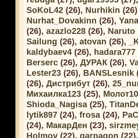
SoKoL42
(26),
Nurhikin
(26)
Nurhat_Dovakinn
(26),
Yana
(26),
azazlo228
(26),
Naruto
Sailung
(26),
atovan
(26),
_
kaldybaev4
(26),
hadara777
Berserc
(26),
ДУРАК
(26),
V
Lester23
(26),
BANSLesnik
(26),
Дистрибут
(26),
25_nu
Михаилка123
(25),
Молот10
Shioda_Nagisa
(25),
TitanD
lytik897
(24),
frosa
(24),
PaC
(24),
МакарДен
(23),
sirzme
Holmov
(22),
garpagon
(22)