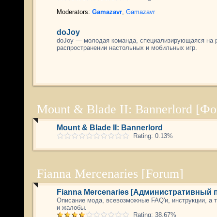
Moderators:
Gamazavr
,
Gamazavr
doJoy
doJoy — молодая команда, специализирующаяся на р
распространении настольных и мобильных игр.
Mount & Blade II: Bannerlord [Ф
Mount & Blade II: Bannerlord
Rating: 0.13%
Fianna Mercenaries [Forum]
Fianna Mercenaries [Административный
Описание мода, всевозможные FAQ'и, инструкции, а т
и жалобы.
Rating: 38.67%