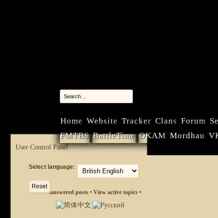
Home
Website
Tracker
Clans
Forum
Se
FMTBS
BattleTime
OKAM
Mordhau
V
User Control Panel
Select language:
View unanswered posts
•
View active topics
•