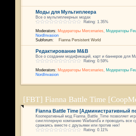
Моды для Мультиплеера
Все о мультиплеерных модах
Rating: 1.35%
Moderators:
Модераторы Mercenaries
,
Модераторы Feu
NordInvasion
Subforum:
Fianna Persistent World
Редактирование M&B
Все о создании модификаций, карт и баннеров для Ma
Rating: 0.59%
Moderators:
Модераторы Mercenaries
,
Модераторы Feu
NordInvasion
[FBT] Fianna Battle Time [CoopM
Fianna Battle Time [Административный 
Кооперативный мод Fianna_Battle_Time позволяет иг
синглплерную компанию Warband'а и проводить все с
сражаясь вместе с друзьями или против них!
Rating: 0.11%