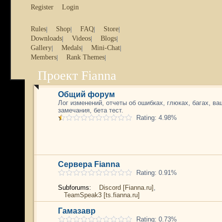
Register
Login
Rules
Shop
FAQ
Store
|
|
|
|
Downloads
Videos
Blogs
|
|
|
Gallery
Medals
Mini-Chat
|
|
|
Members
Rank Themes
|
|
Проект Fianna
Общий форум
Лог изменений, отчеты об ошибках, глюках, багах, в
Portal
»
Board index
замечания, бета тест.
Rating: 4.98%
Сервера Fianna
Rating: 0.91%
Subforums:
Discord [Fianna.ru]
,
TeamSpeak3 [ts.fianna.ru]
Гамазавр
Rating: 0.73%