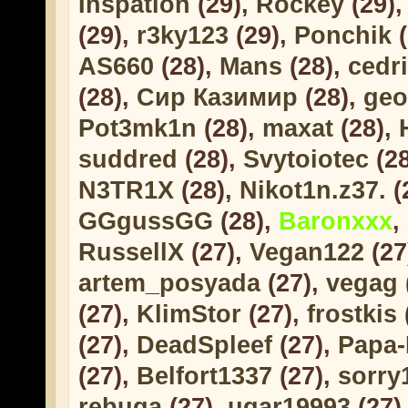
Inspation
(29),
Rockey
(29)
(29),
r3ky123
(29),
Ponchik
(
AS660
(28),
Mans
(28),
cedr
(28),
Сир Казимир
(28),
geo
Pot3mk1n
(28),
maxat
(28),
suddred
(28),
Svytoiotec
(2
N3TR1X
(28),
Nikot1n.z37.
(
GGgussGG
(28),
Baronxxx
,
RussellX
(27),
Vegan122
(27
artem_posyada
(27),
vegag
(27),
KlimStor
(27),
frostkis
(27),
DeadSpleef
(27),
Papa
(27),
Belfort1337
(27),
sorry
rebuga
(27),
ugar19993
(27)