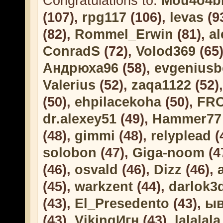
Congratulations to:
Mou4o4b
(107),
rpg117
(106),
levas
(9
(82),
Rommel_Erwin
(81),
al
ConradS
(72),
Volod369
(65
Андрюха96
(58),
evgeniusb
Valerius
(52),
zaqa1122
(52)
(50),
ehpilacekoha
(50),
FR
dr.alexey51
(49),
Hammer77
(48),
gimmi
(48),
relyplead
(
solobon
(47),
Giga-noom
(4
(46),
osvald
(46),
Dizz
(46),
(45),
warkzent
(44),
darlok3
(43),
El_Presedento
(43),
ыв
(43),
VikingИгн
(43),
lalalala